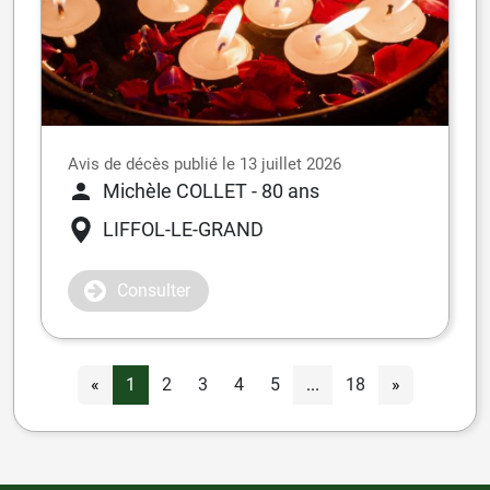
Avis de décès publié le 13 juillet 2026
Michèle COLLET
- 80 ans
LIFFOL-LE-GRAND
Consulter
«
1
2
3
4
5
...
18
»